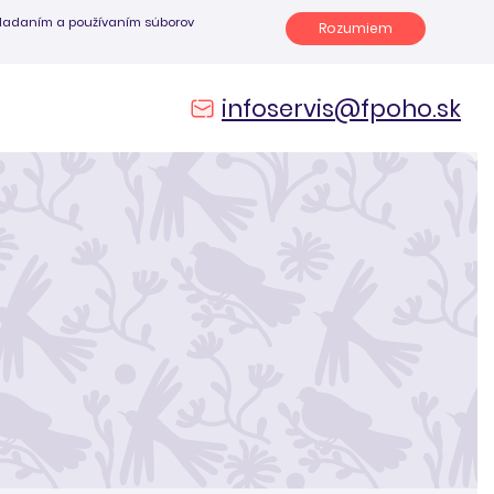
 ukladaním a používaním súborov
Rozumiem
infoservis@fpoho.sk